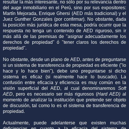
resultar la más interesante, no sólo por su relevancia dentro
del auge inmobiliario en el Perú, sino por sus expositores:
Martín Mejorada, Enrique Ghersi (AED más tradicional) y el
Juez Gunther Gonzales (por confirmar). No obstante, dada
la posición más jurídica de esta mesa, podría ocurrir que la
respuesta no tenga un contenido de AED riguroso, sin ir
más allá de las premisas de "asignar adecuadamente los
derechos de propiedad" ó "tener claros los derechos de
propiedad".
No obstante, desde un plano de AED, antes de preguntarse
si un sistema de transferencia de propiedad es eficiente ("lo
hace y lo hace bien"), debe uno preguntarse si dicho
sistema es eficaz (si realmente hace lo buscado). La
confusión entre eficacia y eficiencia es muy común en la
visión superficial del AED, al cual denominaremos
Soft
AED
, pero es necesario ser más rigurosos (
Hard AED)
al
momento de analizar la institución que pretende ser objeto
de discusión, tal como lo es el sistema de transferencia de
propiedad.
Actualmente, puede adelanterse que existen muchas
deficiencias en cuanto a la eficacia del sistema de