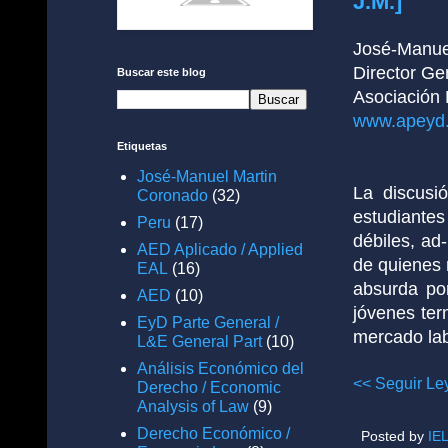
J.M.]
José-Manue
Director Ge
Buscar este blog
Asociación
www.apeyd.
Etiquetas
José-Manuel Martin
La discusi
Coronado
(32)
estudiant
Peru
(17)
débiles, ad
AED Aplicado / Applied
de quienes 
EAL
(16)
absurda por
AED
(10)
jóvenes ter
EyD Parte General /
mercado lab
L&E General Part
(10)
Análisis Económico del
<< Seguir Le
Derecho / Economic
Analysis of Law
(9)
Derecho Económico /
Posted by
IE