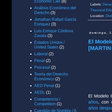
Economic Law
(8)
Labels:
Derec
Análisis Económico del
Theorical EA
Derecho
(3)
Location:
Dist
Jonathan Rafael García
Enriquez
(3)
Luis Enrique Córdova
domingo, 1
Zavala
(3)
El Model
Estados Unidos /
United States
(2)
[MARTIN 
Laboral
(2)
Penal
(2)
Procesal
(2)
Teoría del Derecho
Económico
(2)
AED Penal
(1)
AEDL
(1)
El Modelo 
Competencia /
años
, con 
Competition
(1)
años despu
Cuestión de Nombre / A