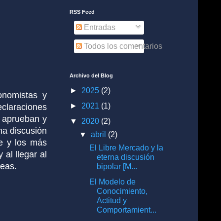
RSS Feed
Entradas
Todos los comentarios
Archivo del Blog
►
2025
(2)
onomistas y
►
2021
(1)
laraciones
o aprueban y
▼
2020
(2)
na discusión
▼
abril
(2)
te y los más
El Libre Mercado y la
al llegar al
eterna discusión
deas.
bipolar [M...
El Modelo de
Conocimiento,
Actitud y
Comportamient...