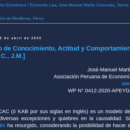
ho Económico / Economic Law
,
José-Manuel Martin Coronado
,
Teoría 
L
rict de Miraflores, Pérou
2 de abril de 2020
o de Conocimiento, Actitud y Comportamie
C., J.M.]
José-Manuel Mart
Asociación Peruana de Economí
ww
WP N° 0412-2020-APEY
CAC (ó KAB por sus siglas en inglés) es un modelo 
diversas excepciones y quiebres en la causalidad. S
és
ha resurgido, considerando la posibilidad de hacer a