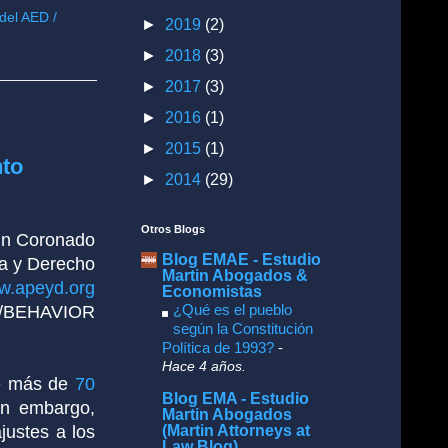
del AED /
►
2019
(2)
►
2018
(3)
►
2017
(3)
►
2016
(1)
►
2015
(1)
nto
►
2014
(29)
Otros Blogs
in Coronado
Blog EMAE - Estudio
a y Derecho
Martin Abogados &
w.apeyd.org
Economistas
¿Qué es el pueblo
D/BEHAVIOR
según la Constitución
Política de 1993?
-
Hace 4 años.
de más de
70
Blog EMA - Estudio
in embargo,
Martin Abogados
(Martin Attorneys at
justes a los
Law Blog)