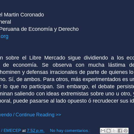
l Martin Coronado
neral
 Peruana de Economía y Derecho
org
ón sobre el Libre Mercado sigue dividiendo a los ec
es de economía. Se observa con mucha lástima dec
-hominen y defensas irracionales de parte de quienes l
no. Sí, de ambos. Para otros, más experimentados es u
 lo que no participan. Sin embargo, el debate persis
minan saliendo con ideas extremistas sobre uno u otro, y 
oral, puede pasarse al lado opuesto ó recrudecer sus i
yendo / Continue Reading >>
L / EMECEP
at
7:52 p.m.
No hay comentarios.: